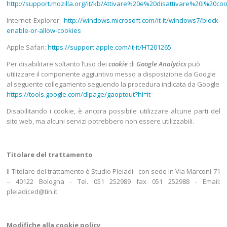
http://support.mozilla.org/it/kb/Attivare%20e%20disattivare%20i%20co
Internet Explorer:
http://windows.microsoft.com/it-it/windows7/block-
enable-or-allow-cookies
Apple Safari:
https://support.apple.com/it-it/HT201265
Per disabilitare soltanto l’uso dei
cookie
di
Google Analytics
può
utilizzare il componente aggiuntivo messo a disposizione da Google
al seguente collegamento seguendo la procedura
indicata da Google
https://tools.google.com/dlpage/gaoptout?hl=it
Disabilitando i cookie, è ancora possibile utilizzare alcune parti del
sito web, ma alcuni servizi potrebbero non essere utilizzabili.
Titolare del trattamento
Il Titolare del trattamento è Studio Pleiadi con sede in Via Marconi 71
– 40122 Bologna - Tel. 051 252989 fax 051 252988 - Email:
pleiadiced@tin.it.
Modifiche alla cookie policy